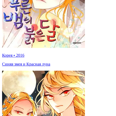
Корея
•
2016
Синяя змея и Красная луна