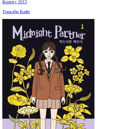
Корея
•
2015
Токкэби Кафе