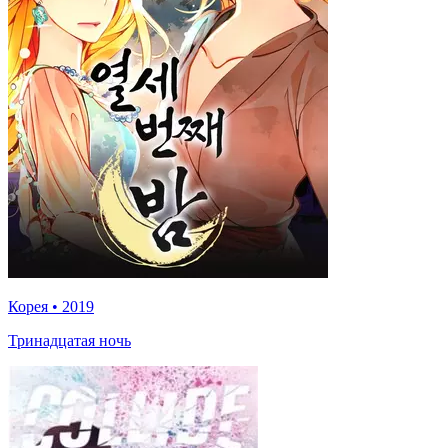
Корея
•
2019
Тринадцатая ночь