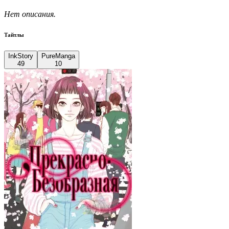
Нет описания.
Тайтлы
InkStory
PureManga
49
10