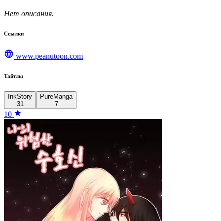
Нет описания.
Ссылки
www.peanutoon.com
Тайтлы
InkStory
PureManga
31
7
10