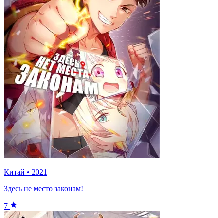
Китай
•
2021
Здесь не место законам!
7