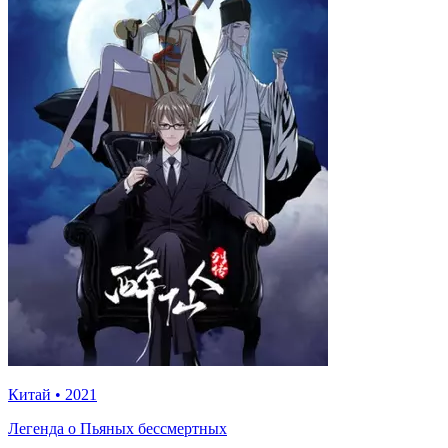
Китай
•
2021
Легенда о Пьяных бессмертных