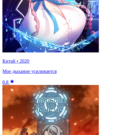
Китай
•
2020
Мое дыхание усиливается
8.8