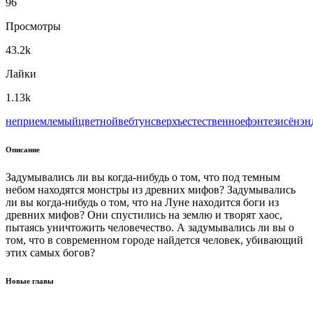
96
Просмотры
43.2k
Лайки
1.13k
неприемлемый
цветной
вeбтун
сверхъестественное
фэнтези
сёнэн
Описание
Задумывались ли вы когда-нибудь о том, что под темным
небом находятся монстры из древних мифов? Задумывались
ли вы когда-нибудь о том, что на Луне находится боги из
древних мифов? Они спустились на землю и творят хаос,
пытаясь уничтожить человечество. А задумывались ли вы о
том, что в современном городе найдется человек, убивающий
этих самых богов?
Новые главы