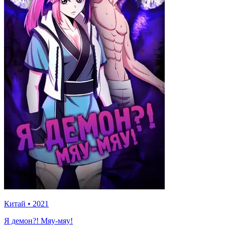
Китай
•
2021
Я демон?! Мяу-мяу!