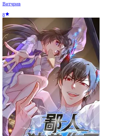
Витчрив
8