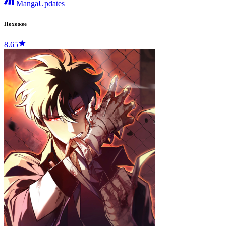
MangaUpdates
Похожее
8.65