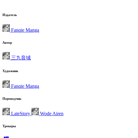
Издатель
Fanqie Manga
Автор
三九音域
Художник
Fanqie Manga
Переводчик
LateStory
Wode Airen
Трекеры