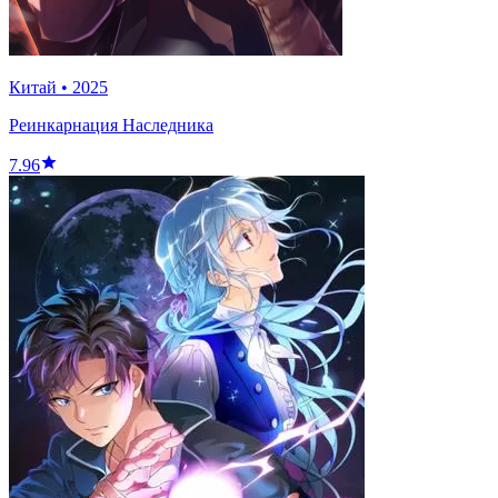
Китай
•
2025
Реинкарнация Наследника
7.96