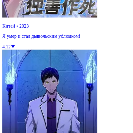
Китай
•
2023
Я умер и стал дьявольским ублюдком!
4.12