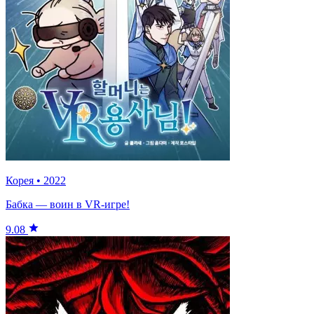
Корея
•
2022
Бабка — воин в VR-игре!
9.08