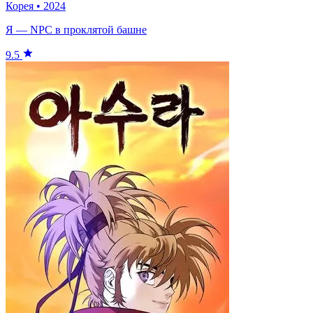
Корея
•
2024
Я — NPC в проклятой башне
9.5