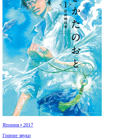
Япония
•
2017
Горние звуки