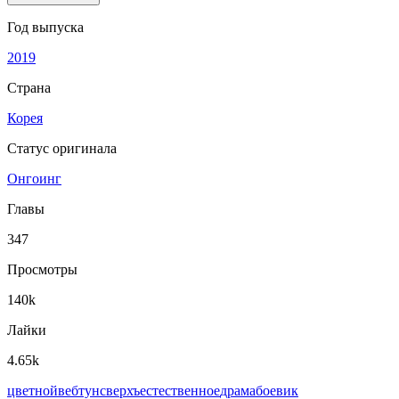
Год выпуска
2019
Страна
Корея
Статус оригинала
Онгоинг
Главы
347
Просмотры
140k
Лайки
4.65k
цветной
вeбтун
сверхъестественное
драма
боевик