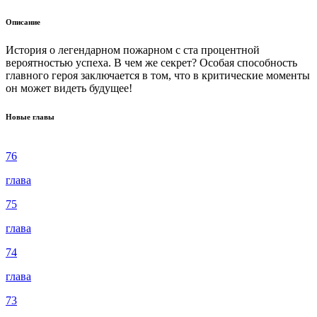
Описание
История о легендарном пожарном с ста процентной
вероятностью успеха. В чем же секрет? Особая способность
главного героя заключается в том, что в критические моменты
он может видеть будущее!
Новые главы
76
глава
75
глава
74
глава
73