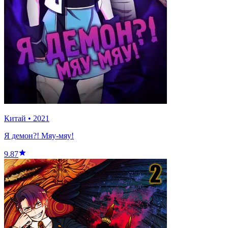
Китай
•
2021
Я демон?! Мяу-мяу!
9.87