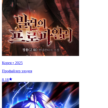
Корея
•
2025
Профайлер злодея
8.18