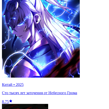
Китай
•
2025
Сто тысяч лет заточения от Небесного Грома
8.75