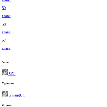
59
глава
58
глава
57
глава
Автор
SiNi
Художник
GwangUn
Журнал