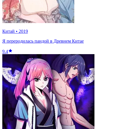
Китай
•
2019
Я переродилась пандой в Древнем Китае
9.4