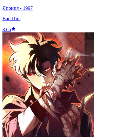
Япония
•
1997
Ван Пис
8.65