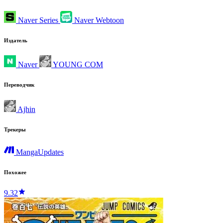
Naver Series
Naver Webtoon
Издатель
Naver
YOUNG COM
Переводчик
Ajhin
Трекеры
MangaUpdates
Похожее
9.32