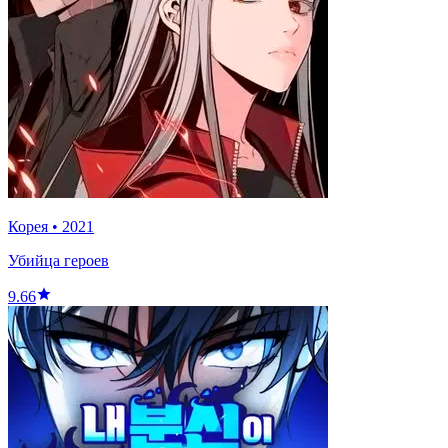
Корея
•
2021
Убийца героев
9.66