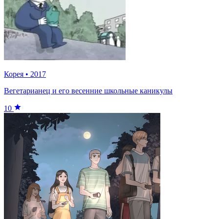
Корея
•
2017
Вегетарианец и его весенние школьные каникулы
10