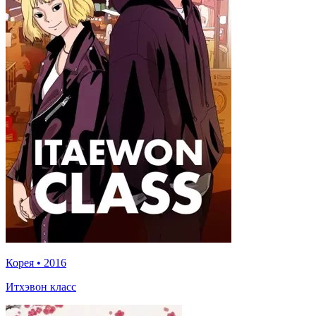
Корея
•
2016
Итхэвон класс