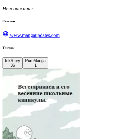
Нет описания.
Ссылки
www.mangaupdates.com
Тайтлы
InkStory
PureManga
36
1