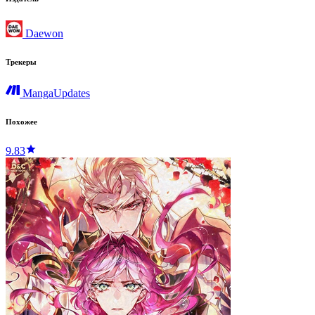
Daewon
Трекеры
MangaUpdates
Похожее
9.83