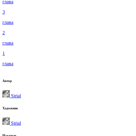
глава
3
глава
2
глава
1
глава
Автор
Sirial
Художник
Sirial
Издатель