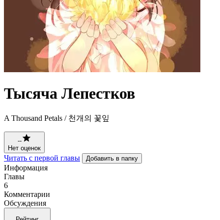
Тысяча Лепестков
A Thousand Petals / 천개의 꽃잎
--
Нет оценок
Читать с первой главы
Добавить в папку
Информация
Главы
6
Комментарии
Обсуждения
Рейтинг