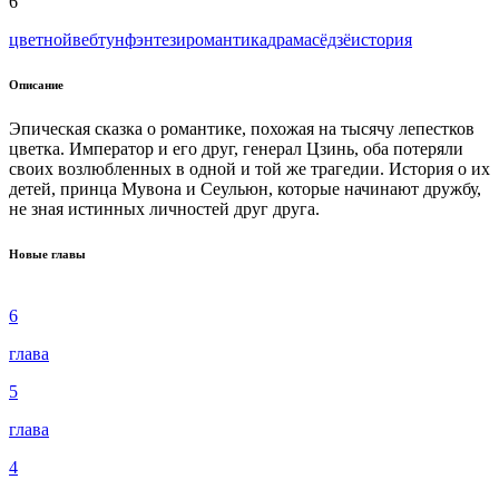
6
цветной
вeбтун
фэнтези
романтика
драма
сёдзё
история
Описание
Эпическая сказка о романтике, похожая на тысячу лепестков
цветка. Император и его друг, генерал Цзинь, оба потеряли
своих возлюбленных в одной и той же трагедии. История о их
детей, принца Мувона и Сеульюн, которые начинают дружбу,
не зная истинных личностей друг друга.
Новые главы
6
глава
5
глава
4