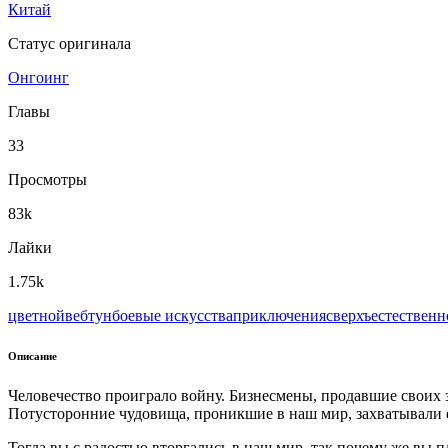
Китай
Статус оригинала
Онгоинг
Главы
33
Просмотры
83k
Лайки
1.75k
цветной
вeбтун
боевые искусства
приключения
сверхъестественн
Описание
Человечество проиграло войну. Бизнесмены, продавшие своих з
Потусторонние чудовища, проникшие в наш мир, захватывали ег
Тогда вы с радостью вторгались в наш мир, так почему же вы п