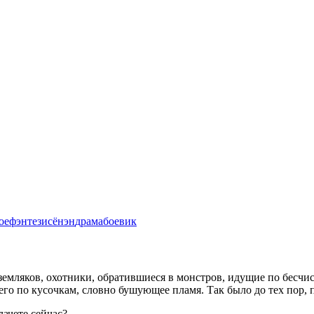
ое
фэнтези
сёнэн
драма
боевик
емляков, охотники, обратившиеся в монстров, идущие по бесчис
о по кусочкам, словно бушующее пламя. Так было до тех пор, п
лачете сейчас?