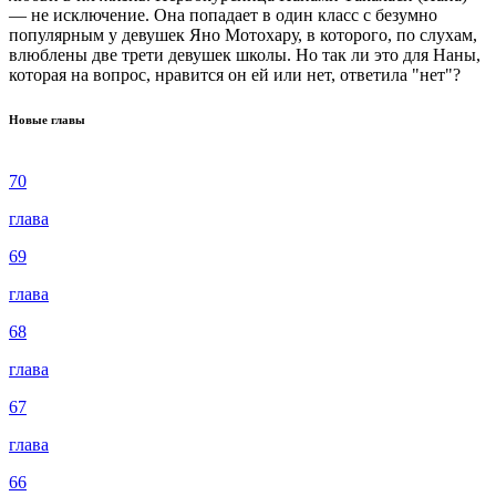
— не исключение. Она попадает в один класс с безумно
популярным у девушек Яно Мотохару, в которого, по слухам,
влюблены две трети девушек школы. Но так ли это для Наны,
которая на вопрос, нравится он ей или нет, ответила "нет"?
Новые главы
70
глава
69
глава
68
глава
67
глава
66