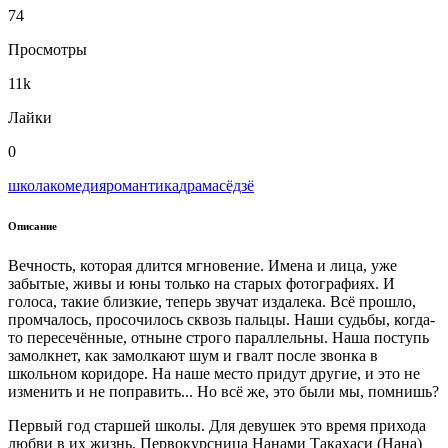
74
Просмотры
11k
Лайки
0
школа
комедия
романтика
драма
сёдзё
Описание
Вечность, которая длится мгновение. Имена и лица, уже
забытые, живы и юны только на старых фотографиях. И
голоса, такие близкие, теперь звучат издалека. Всё прошло,
промчалось, просочилось сквозь пальцы. Наши судьбы, когда-
то пересечённые, отныне строго параллельны. Наша поступь
замолкнет, как замолкают шум и гвалт после звонка в
школьном коридоре. На наше место придут другие, и это не
изменить и не поправить... Но всё же, это были мы, помнишь?
Первый год старшей школы. Для девушек это время прихода
любви в их жизнь. Первокурсница Нанами Такахаси (Нана)