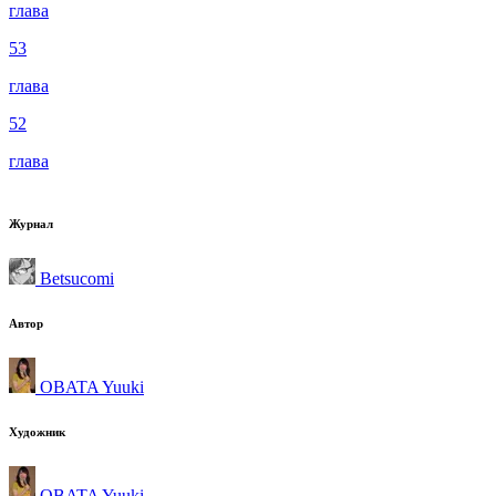
глава
53
глава
52
глава
Журнал
Betsucomi
Автор
OBATA Yuuki
Художник
OBATA Yuuki