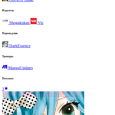
Издатель
Shogakukan
Viz
Переводчик
DarkEssence
Трекеры
MangaUpdates
Похожее
3