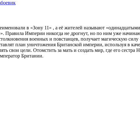
а
боевик
еименовали в «Зону 11» , а её жителей называют «одинадцатым
 Правила Империи никогда не дрогнут, но по ним уже начинают
столкновения военных и повстанцев, получает магическую силу 
тавлят план уничтожения Британской империи, используя в качес
ь свои цели. Отомстить за мать и создать мир, где его сестра Н
Император Британии.