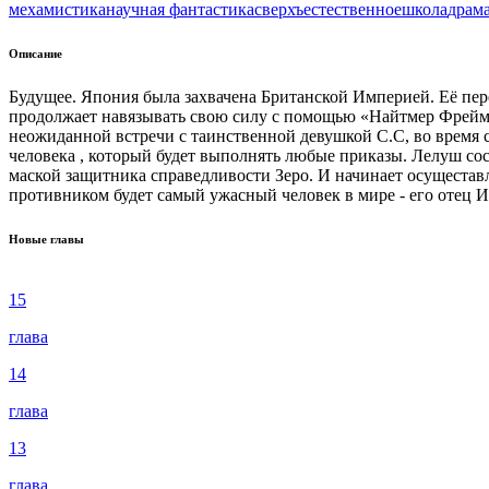
меха
мистика
научная фантастика
сверхъестественное
школа
драм
Описание
Будущее. Япония была захвачена Британской Империей. Её пер
продолжает навязывать свою силу с помощью «Найтмер Фрейм».
неожиданной встречи с таинственной девушкой С.С, во время 
человека , который будет выполнять любые приказы. Лелуш сос
маской защитника справедливости Зеро. И начинает осущеставлят
противником будет самый ужасный человек в мире - его отец 
Новые главы
15
глава
14
глава
13
глава