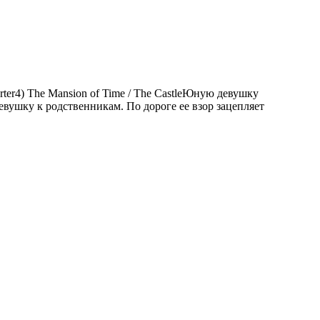
tarter4) The Mansion of Time / The CastleЮную девушку
вушку к родственникам. По дороге ее взор зацепляет