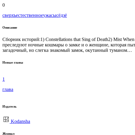
0
сверхъестественное
ужасы
сёдзё
Описание
Сборник историй:1) Constellations that Sing of Death2) Mist When
преследуют ночные кошмары о замке и о женщине, которая пыта
загадочный, но слегка знакомый замок, окутанный туманом…
Новые главы
1
глава
Издатель
Kodansha
Журнал