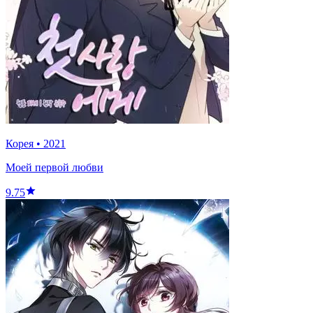
Корея
•
2021
Моей первой любви
9.75