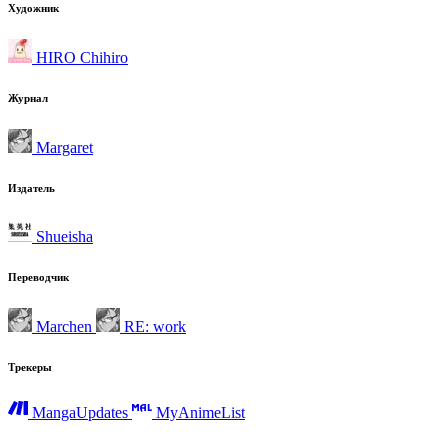
Художник
HIRO Chihiro
Журнал
Margaret
Издатель
Shueisha
Переводчик
Marchen
RE: work
Трекеры
MangaUpdates
MyAnimeList