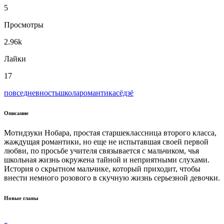
5
Просмотры
2.96k
Лайки
17
повседневность
школа
романтика
сёдзё
Описание
Мотидзуки Нобара, простая старшеклассница второго класса,
жаждущая романтики, но еще не испытавшая своей первой
любви, по просьбе учителя связывается с мальчиком, чья
школьная жизнь окружена тайной и неприятными слухами.
История о скрытном мальчике, который приходит, чтобы
внести немного розового в скучную жизнь серьезной девочки.
Новые главы