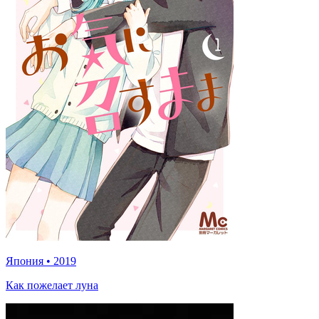
Япония
•
2019
Как пожелает луна