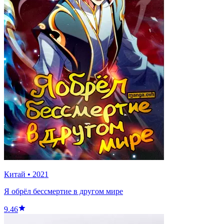
Китай
•
2021
Я обрёл бессмертие в другом мире
9.46