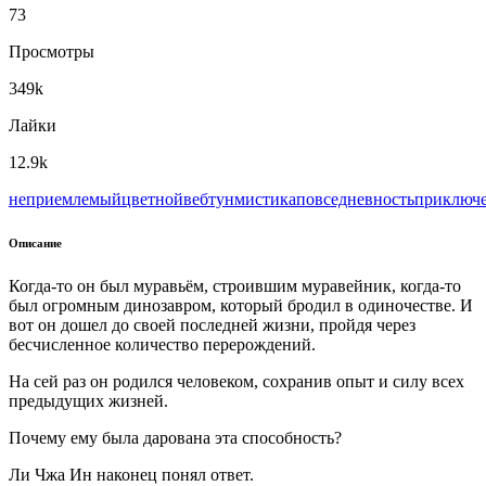
73
Просмотры
349k
Лайки
12.9k
неприемлемый
цветной
вeбтун
мистика
повседневность
приключ
Описание
Когда-то он был муравьëм, строившим муравейник, когда-то
был огромным динозавром, который бродил в одиночестве. И
вот он дошел до своей последней жизни, пройдя через
бесчисленное количество перерождений.
На сей раз он родился человеком, сохранив опыт и силу всех
предыдущих жизней.
Почему ему была дарована эта способность?
Ли Чжа Ин наконец понял ответ.