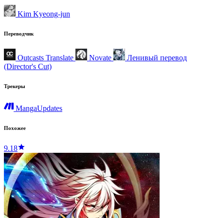
Kim Kyeong-jun
Переводчик
Outcasts Translate
Novate
Ленивый перевод
(Director's Cut)
Трекеры
MangaUpdates
Похожее
9.18