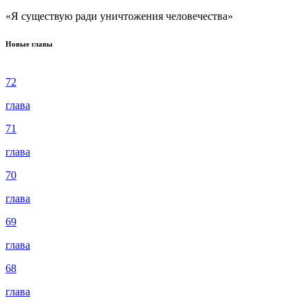
«Я существую ради уничтожения человечества»
Новые главы
72
глава
71
глава
70
глава
69
глава
68
глава