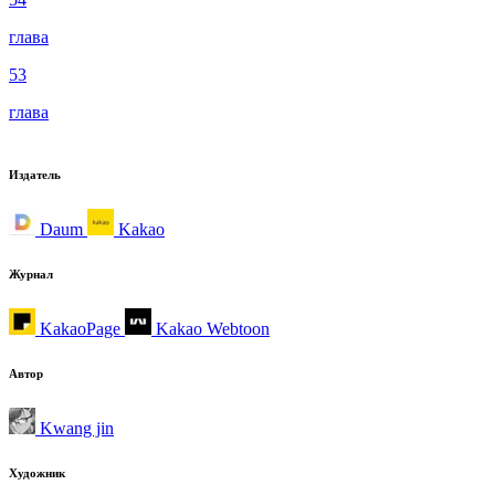
глава
53
глава
Издатель
Daum
Kakao
Журнал
KakaoPage
Kakao Webtoon
Автор
Kwang jin
Художник