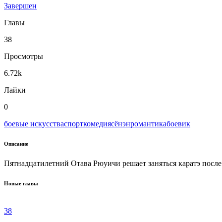
Завершен
Главы
38
Просмотры
6.72k
Лайки
0
боевые искусства
спорт
комедия
сёнэн
романтика
боевик
Описание
Пятнадцатилетний Отава Рюуичи решает заняться каратэ после 
Новые главы
38