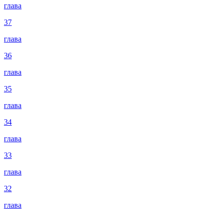
глава
37
глава
36
глава
35
глава
34
глава
33
глава
32
глава