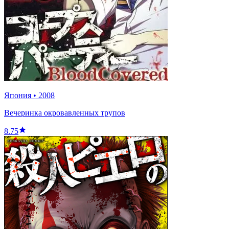
Япония
•
2008
Вечеринка окровавленных трупов
8.75