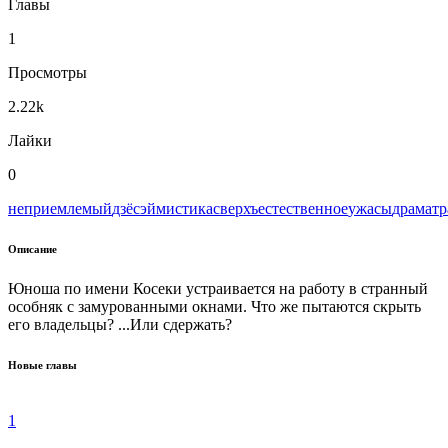
Главы
1
Просмотры
2.22k
Лайки
0
неприемлемый
дзёсэй
мистика
сверхъестественное
ужасы
драма
тр
Описание
Юноша по имени Косеки устраивается на работу в странный
особняк с замурованными окнами. Что же пытаются скрыть
его владельцы? ...Или сдержать?
Новые главы
1