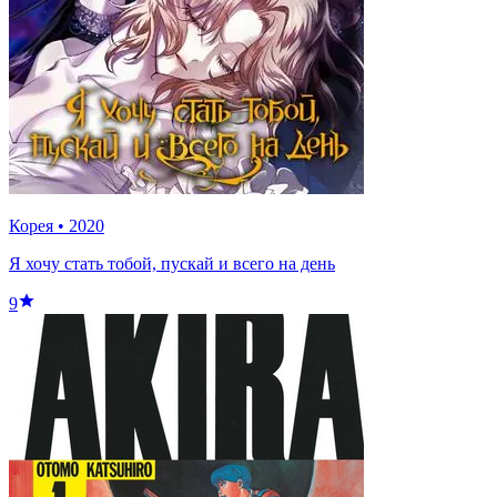
Корея
•
2020
Я хочу стать тобой, пускай и всего на день
9