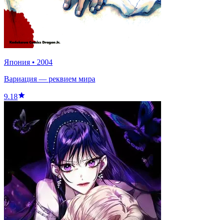
Япония
•
2004
Вариация — реквием мира
9.18