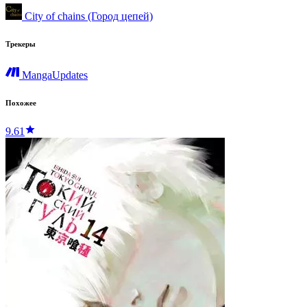
City of chains (Город цепей)
Трекеры
MangaUpdates
Похожее
9.61