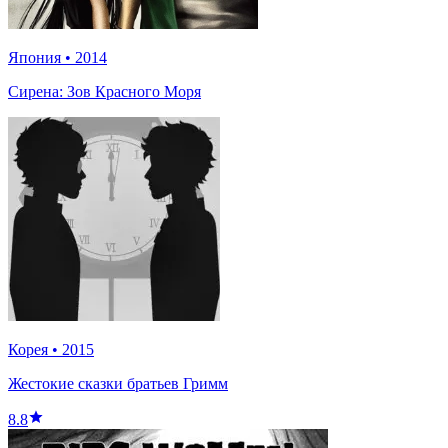
Япония
•
2014
Сирена: Зов Красного Моря
Корея
•
2015
Жестокие сказки братьев Гримм
8.8