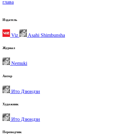
глава
Издатель
Viz
Asahi Shimbunsha
Журнал
Nemuki
Автор
Ито Дзюндзи
Художник
Ито Дзюндзи
Переводчик