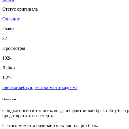
Статус оригинала
Онгоинг
Главы
82
Просмотры
102k
Лайки
1.27k
цветной
вeбтун
дзёсэй
романтика
драма
Описание
Сондже погиб в тот день, когда их фиктивный брак с Ёну был 
предотвратить его смерть...
С этого момента начинается их настоящий брак.