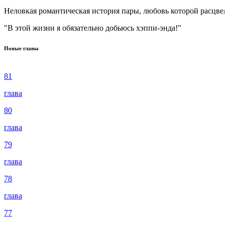
Неловкая романтическая история пары, любовь которой расцве
"В этой жизни я обязательно добьюсь хэппи-энда!"
Новые главы
81
глава
80
глава
79
глава
78
глава
77