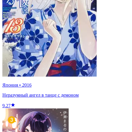
Япония
•
2016
Неразумный ангел в танце с демоном
9.27