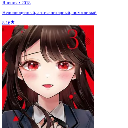
Япония
•
2018
Неполноценный, антисанитарный, похотливый
8.16