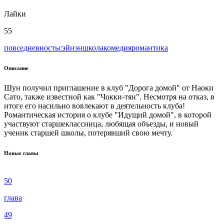
Лайки
55
повседневность
сэйнэн
школа
комедия
романтика
Описание
Шун получил приглашение в клуб "Дорога домой" от Наоки
Сато, также известной как "Чокки-тян". Несмотря на отказ, в
итоге его насильно вовлекают в деятельность клуба!
Романтическая история о клубе "Идущий домой", в которой
участвуют старшеклассница, любящая объезды, и новый
ученик старшей школы, потерявший свою мечту.
Новые главы
50
глава
49