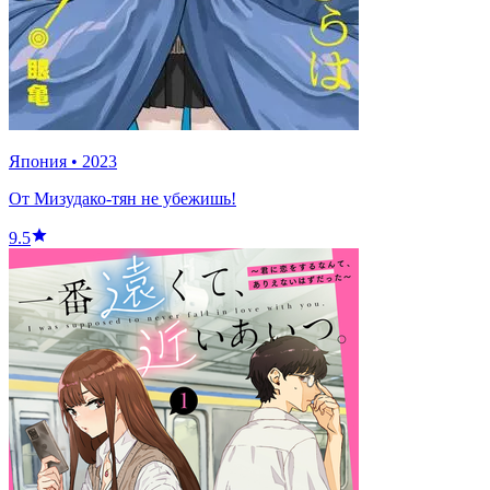
Япония
•
2023
От Мизудако-тян не убежишь!
9.5