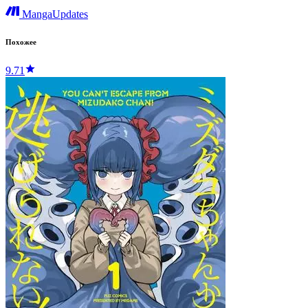
MangaUpdates
Похожее
9.71