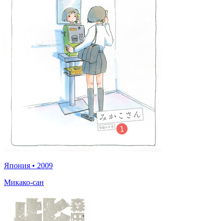
Япония
•
2009
Микако-сан