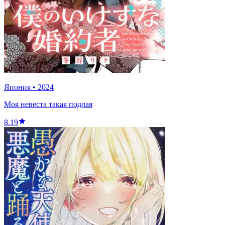
Япония
•
2024
Моя невеста такая подлая
8.19