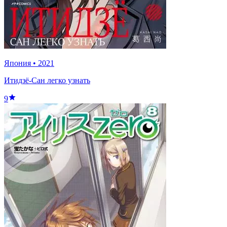
Япония
•
2021
Итидзё-Cан легко узнать
9