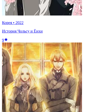
Корея
•
2022
История Чольсу и Ёнхи
9