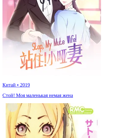
Китай
•
2019
Стой! Моя маленькая немая жена