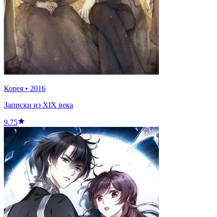
Корея
•
2016
Записки из XIX века
9.75