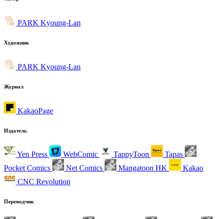
PARK Kyoung-Lan
Художник
PARK Kyoung-Lan
Журнал
KakaoPage
Издатель
Yen Press
WebComic
TappyToon
Tapas
Pocket Comics
Net Comics
Mangatoon HK
Kakao
CNC Revolution
Переводчик