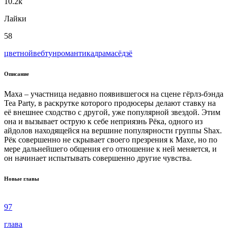
10.2k
Лайки
58
цветной
вeбтун
романтика
драма
сёдзё
Описание
Маха – участница недавно появившегося на сцене гёрлз-бэнда
Tea Party, в раскрутке которого продюсеры делают ставку на
её внешнее сходство с другой, уже популярной звездой. Этим
она и вызывает острую к себе неприязнь Рёка, одного из
айдолов находящейся на вершине популярности группы Shax.
Рёк совершенно не скрывает своего презрения к Махе, но по
мере дальнейшего общения его отношение к ней меняется, и
он начинает испытывать совершенно другие чувства.
Новые главы
97
глава