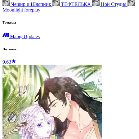
Чешир и Шляпник
ТЕФТЕЛЬКА
Ной Студия
Moonlight foreplay
Трекеры
MangaUpdates
Похожее
9.63