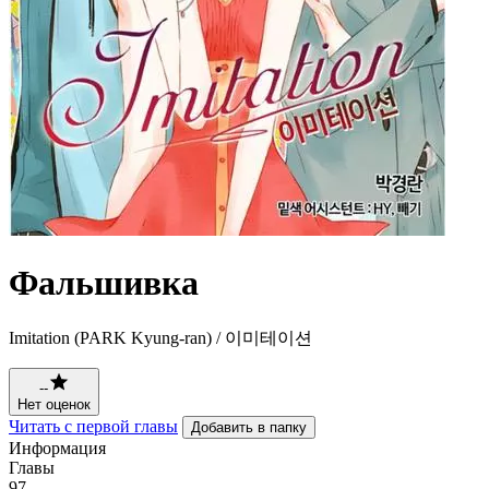
Фальшивка
Imitation (PARK Kyung-ran) / 이미테이션
--
Нет оценок
Читать с первой главы
Добавить в папку
Информация
Главы
97