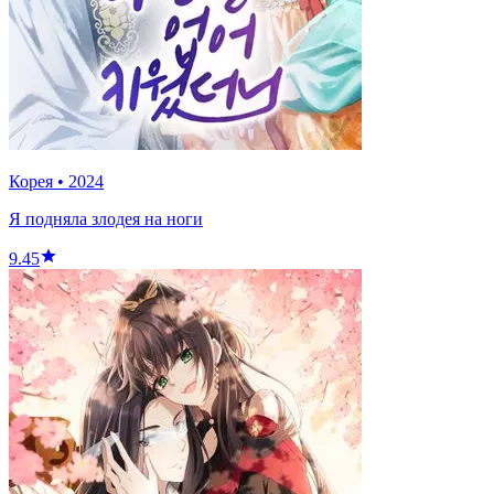
Корея
•
2024
Я подняла злодея на ноги
9.45