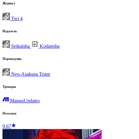
Журнал
Twi 4
Издатель
Seikaisha
Kodansha
Переводчик
Neo-Asakusa Team
Трекеры
MangaUpdates
Похожее
9.67