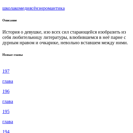
школа
комедия
сёнэн
романтика
Описание
История о девушке, изо всех сил старающейся изобразить из
себя любительницу литературы, влюбившемся в неё парне с
дурным нравом и очкарике, невольно вставшем между ними.
Новые главы
197
глава
196
глава
195
глава
194