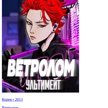
Корея
•
2013
Ветролом