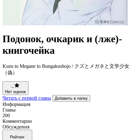
Подонок, очкарик и (лже)-
книгочейка
Kuzu to Megane to Bungakushojo / クズとメガネと文学少女
（偽）
--
Нет оценок
Читать с первой главы
Добавить в папку
Информация
Главы
200
Комментарии
Обсуждения
Рейтинг