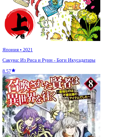
Япония
•
2021
Сакуна: Из Риса и Руин - Боги Икусадатары
8.57