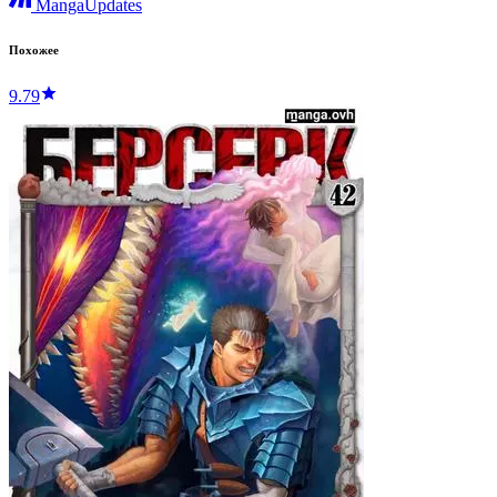
MangaUpdates
Похожее
9.79