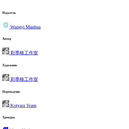
Издатель
Wangyi Manhua
Автор
彩墨格工作室
Художник
彩墨格工作室
Переводчик
Kotyara Team
Трекеры