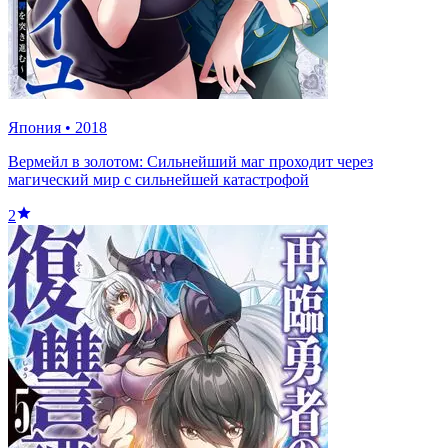
Япония
•
2018
Вермейл в золотом: Сильнейший маг проходит через
магический мир с сильнейшей катастрофой
2