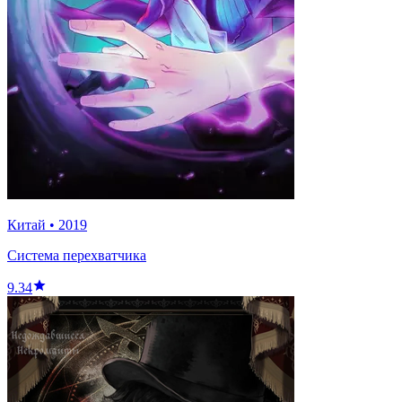
Китай
•
2019
Система перехватчика
9.34