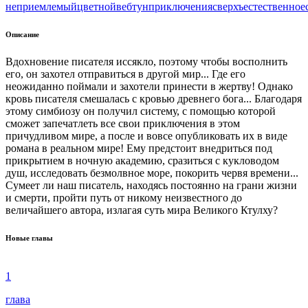
неприемлемый
цветной
вeбтун
приключения
сверхъестественное
Описание
Вдохновение писателя иссякло, поэтому чтобы восполнить
его, он захотел отправиться в другой мир... Где его
неожиданно поймали и захотели принести в жертву! Однако
кровь писателя смешалась с кровью древнего бога... Благодаря
этому симбиозу он получил систему, с помощью которой
сможет запечатлеть все свои приключения в этом
причудливом мире, а после и вовсе опубликовать их в виде
романа в реальном мире! Ему предстоит внедриться под
прикрытием в ночную академию, сразиться с кукловодом
душ, исследовать безмолвное море, покорить червя времени...
Сумеет ли наш писатель, находясь постоянно на грани жизни
и смерти, пройти путь от никому неизвестного до
величайшего автора, излагая суть мира Великого Ктулху?
Новые главы
1
глава