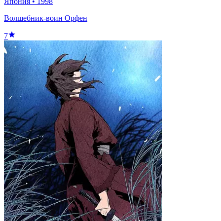
Япония
•
1998
Волшебник-воин Орфен
7