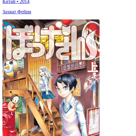
Китай
•
2014
Захват Фейри