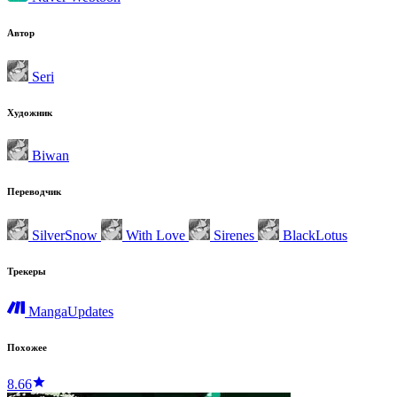
Автор
Seri
Художник
Biwan
Переводчик
SilverSnow
With Love
Sirenes
BlackLotus
Трекеры
MangaUpdates
Похожее
8.66