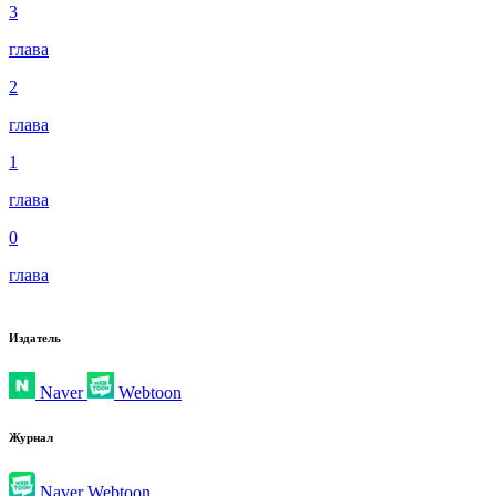
3
глава
2
глава
1
глава
0
глава
Издатель
Naver
Webtoon
Журнал
Naver Webtoon