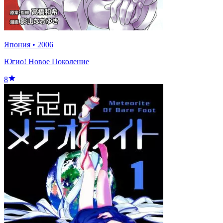
Япония
•
2006
Югио! Новое Поколение
8