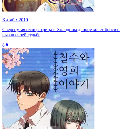
Китай
•
2019
Свергнутая императрица в Холодном дворце хочет бросить
вызов своей судьбе
8