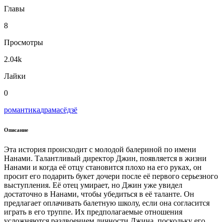
Главы
8
Просмотры
2.04k
Лайки
0
романтика
драма
сёдзё
Описание
Эта история происходит с молодой балериной по имени
Нанами. Талантливый директор Джин, появляется в жизни
Нанами и когда её отцу становится плохо на его руках, он
просит его подарить букет дочери после её первого серьезного
выступления. Её отец умирает, но Джин уже увидел
достаточно в Нанами, чтобы убедиться в её таланте. Он
предлагает оплачивать балетную школу, если она согласится
играть в его труппе. Их предполагаемые отношения
усложняются раздвоением личности Джина, поскольку его