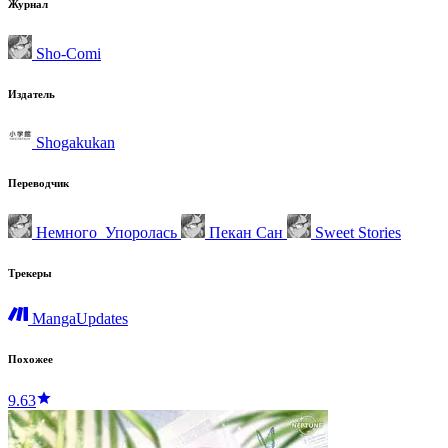
Журнал
Sho-Comi
Издатель
Shogakukan
Переводчик
Немного_Упоролась
Пекан Сан
Sweet Stories
Трекеры
MangaUpdates
Похожее
9.63