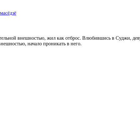
ама
сёдзё
ельной внешностью, жил как отброс. Влюбившись в Суджи, деву
 внешностью, начало проникать в него.