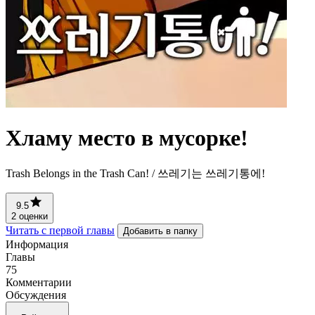
Хламу место в мусорке!
Trash Belongs in the Trash Can! / 쓰레기는 쓰레기통에!
9.5
2 оценки
Читать с первой главы
Добавить в папку
Информация
Главы
75
Комментарии
Обсуждения