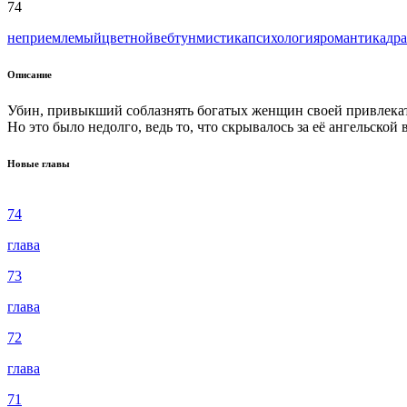
74
неприемлемый
цветной
вeбтун
мистика
психология
романтика
др
Описание
Убин, привыкший соблазнять богатых женщин своей привлекат
Но это было недолго, ведь то, что скрывалось за её ангельской
Новые главы
74
глава
73
глава
72
глава
71