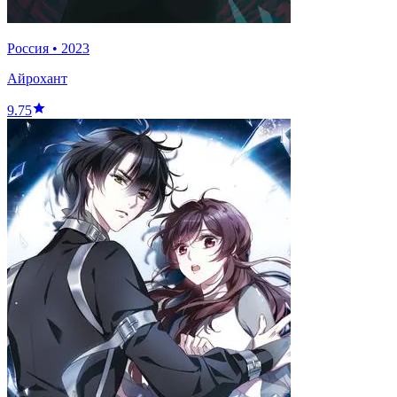
Россия
•
2023
Айрохант
9.75