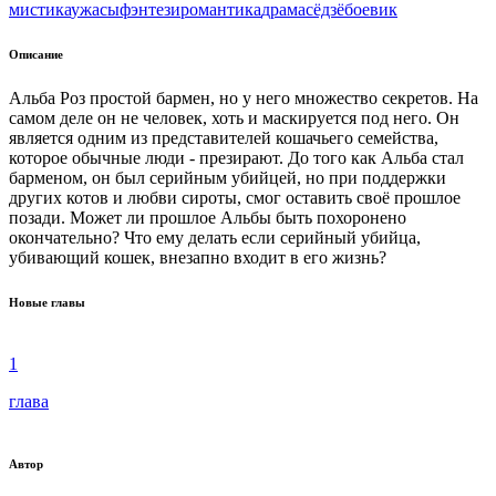
мистика
ужасы
фэнтези
романтика
драма
сёдзё
боевик
Описание
Альба Роз простой бармен, но у него множество секретов. На
самом деле он не человек, хоть и маскируется под него. Он
является одним из представителей кошачьего семейства,
которое обычные люди - презирают. До того как Альба стал
барменом, он был серийным убийцей, но при поддержки
других котов и любви сироты, смог оставить своё прошлое
позади. Может ли прошлое Альбы быть похоронено
окончательно? Что ему делать если серийный убийца,
убивающий кошек, внезапно входит в его жизнь?
Новые главы
1
глава
Автор