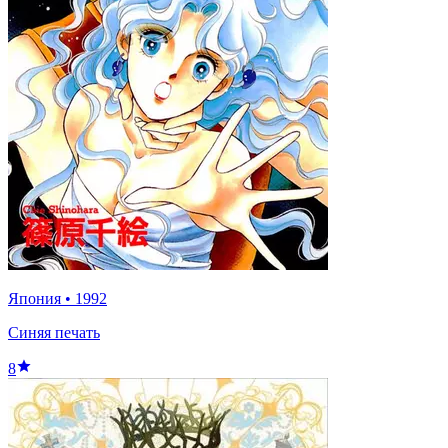
Япония
•
1992
Синяя печать
8