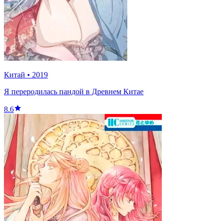
Китай
•
2019
Я переродилась пандой в Древнем Китае
8.6