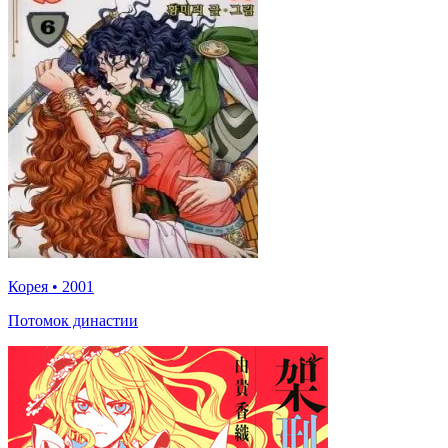
Корея
•
2001
Потомок династии