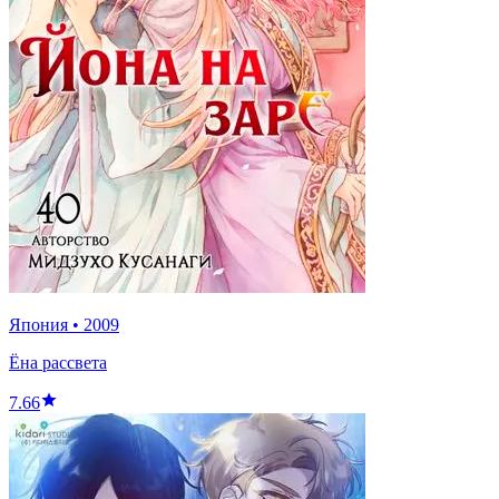
Япония
•
2009
Ёна рассвета
7.66