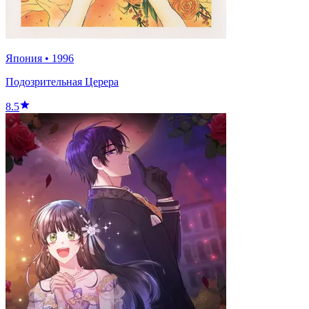
Япония
•
1996
Подозрительная Церера
8.5