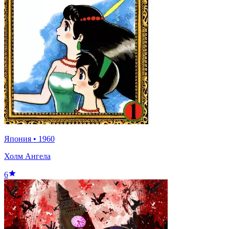
Япония
•
1960
Холм Ангела
6