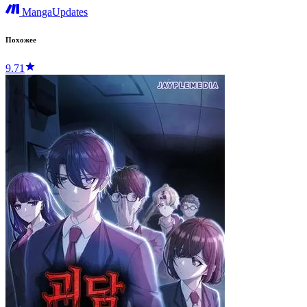
MangaUpdates
Похожее
9.71