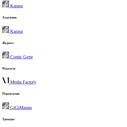
Karasu
Художник
Karasu
Журнал
Comic Gene
Издатель
Media Factory
Переводчик
GiGiManga
Трекеры