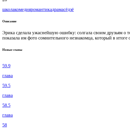
школа
комедия
романтика
драма
сёдзё
Описание
Эрика сделала ужаснейшую ошибку: солгала своим друзьям о том
показала им фото сомнительного незнакомца, который в итоге о
Новые главы
59.9
глава
59.5
глава
58.5
глава
58