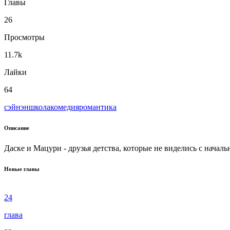
Главы
26
Просмотры
11.7k
Лайки
64
сэйнэн
школа
комедия
романтика
Описание
Даске и Мацури - друзья детства, которые не виделись с началь
Новые главы
24
глава