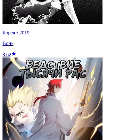
Корея
•
2019
Вонь
8.62