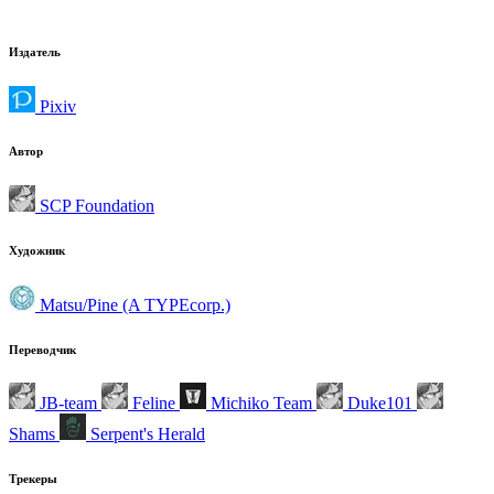
Издатель
Pixiv
Автор
SCP Foundation
Художник
Matsu/Pine (A TYPEcorp.)
Переводчик
JB-team
Feline
Michiko Team
Duke101
Shams
Serpent's Herald
Трекеры