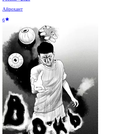
Айрохант
6