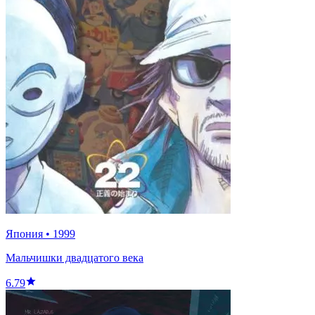
Япония
•
1999
Мальчишки двадцатого века
6.79