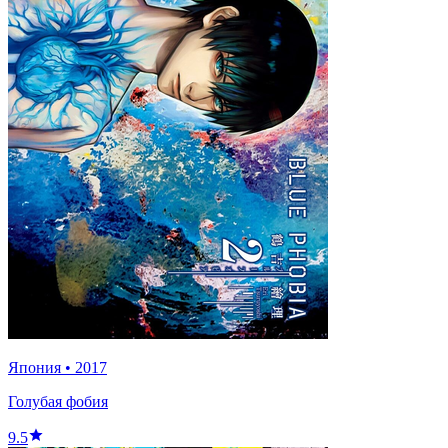
Япония
•
2017
Голубая фобия
9.5