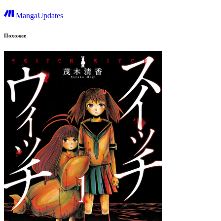
MangaUpdates
Похожее