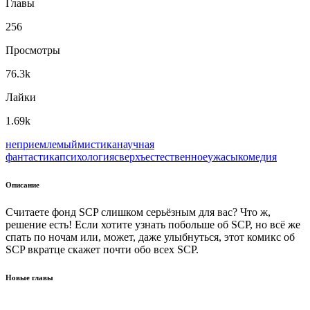
Главы
256
Просмотры
76.3k
Лайки
1.69k
неприемлемый
мистика
научная
фантастика
психология
сверхъестественное
ужасы
комедия
Описание
Считаете фонд SCP слишком серьёзным для вас? Что ж,
решение есть! Если хотите узнать побольше об SCP, но всё же
спать по ночам или, может, даже улыбнуться, этот комикс об
SCP вкратце скажет почти обо всех SCP.
Новые главы