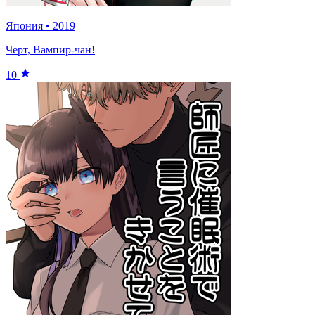
Япония
•
2019
Черт, Вампир-чан!
10