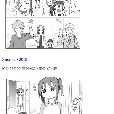
Япония
•
2018
Манга про переход через улицу