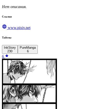
Нет описания.
Ссылки
www.pixiv.net
Тайтлы
InkStory
PureManga
230
6
6