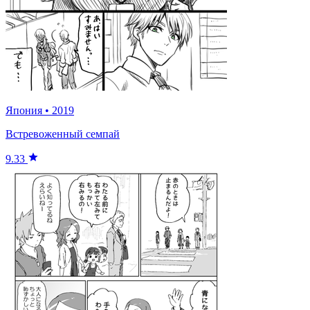
Япония
•
2019
Встревоженный семпай
9.33