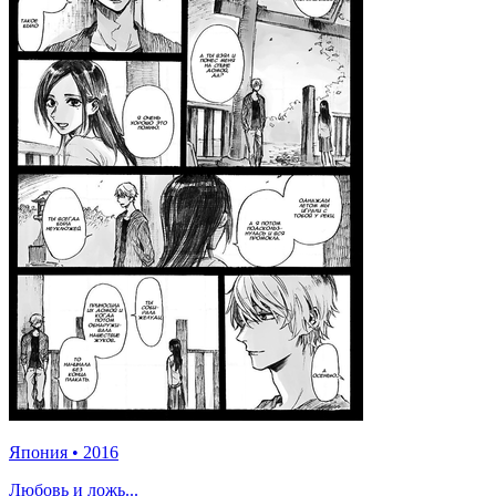
Япония
•
2016
Любовь и ложь...