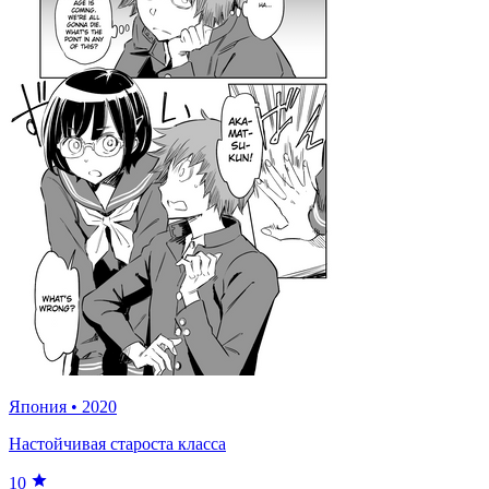
Япония
•
2020
Настойчивая староста класса
10