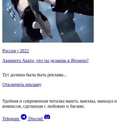
Россия
•
2022
Акишито Акато, что ты делаешь в Японии?
Тут должна была быть реклама...
Отключить рекламу
Удобная и современная читалка манги, манхвы, маньхуа и
комиксов, сделанная с любовью и багами.
Telegram
Discord