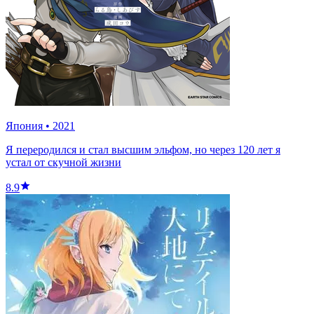
Япония
•
2021
Я переродился и стал высшим эльфом, но через 120 лет я
устал от скучной жизни
8.9