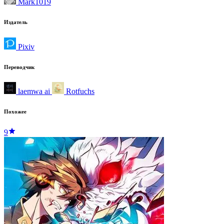
Mark1019
Издатель
Pixiv
Переводчик
laemwa ai
Rotfuchs
Похожее
9