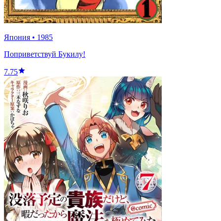
Япония
•
1985
Поприветствуй Букилу!
7.75