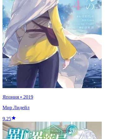
Япония
•
2019
Мир Лидейл
9.25