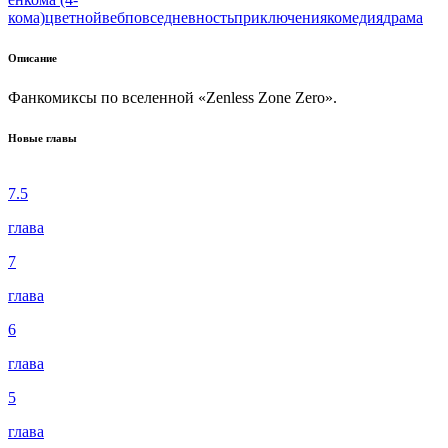
кома)
цветной
веб
повседневность
приключения
комедия
драма
Описание
Фанкомиксы по вселенной «Zenless Zone Zero».
Новые главы
7.5
глава
7
глава
6
глава
5
глава