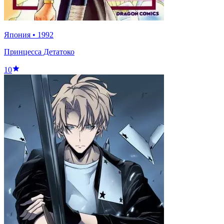
Япония
•
1992
Принцесса Детатоко
10