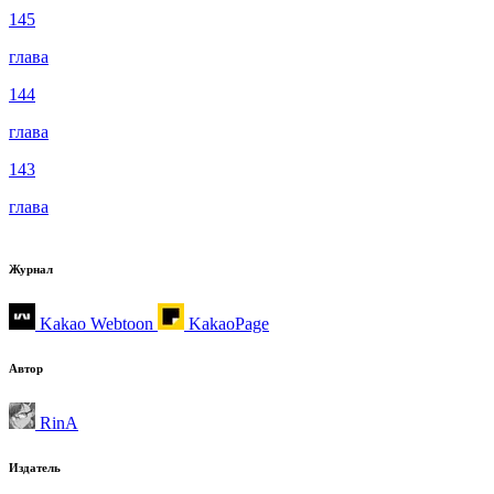
145
глава
144
глава
143
глава
Журнал
Kakao Webtoon
KakaoPage
Автор
RinA
Издатель