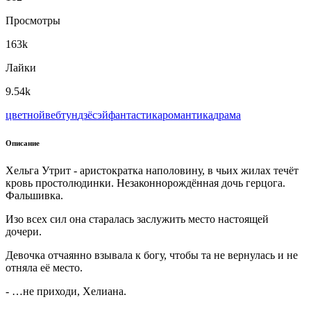
Просмотры
163k
Лайки
9.54k
цветной
вeбтун
дзёсэй
фантастика
романтика
драма
Описание
Хельга Утрит - аристократка наполовину, в чьих жилах течёт
кровь простолюдинки. Незаконнорождённая дочь герцога.
Фальшивка.
Изо всех сил она старалась заслужить место настоящей
дочери.
Девочка отчаянно взывала к богу, чтобы та не вернулась и не
отняла её место.
- …не приходи, Хелиана.