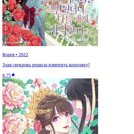
Корея
•
2022
Злая свекровь решила изменить концовку!
8.75