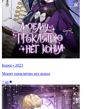
Корея
•
2023
Моему проклятию нет конца
7.66