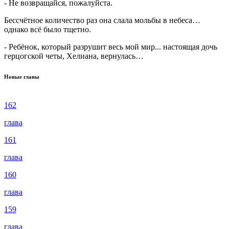
- Не возвращайся, пожалуйста.
Бессчётное количество раз она слала мольбы в небеса…
однако всё было тщетно.
- Ребёнок, который разрушит весь мой мир... настоящая дочь
герцогской четы, Хелиана, вернулась…
Новые главы
162
глава
161
глава
160
глава
159
глава