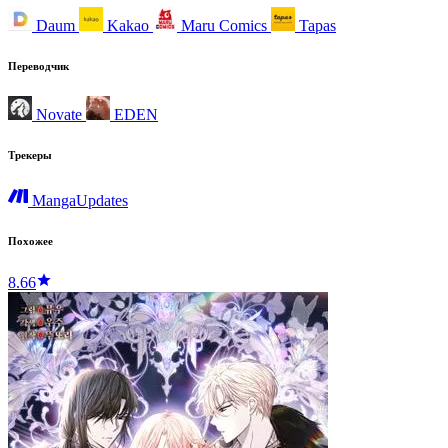
Daum
Kakao
Maru Comics
Tapas
Переводчик
Novate
EDEN
Трекеры
MangaUpdates
Похожее
8.66