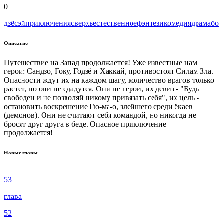
0
дзёсэй
приключения
сверхъестественное
фэнтези
комедия
драма
бо
Описание
Путешествие на Запад продолжается! Уже известные нам
герои: Сандзо, Гоку, Годзё и Хаккай, противостоят Силам Зла.
Опасности ждут их на каждом шагу, количество врагов только
растет, но они не сдадутся. Они не герои, их девиз - "Будь
свободен и не позволяй никому привязать себя", их цель -
остановить воскрешение Гю-ма-о, злейшего среди ёкаев
(демонов). Они не считают себя командой, но никогда не
бросят друг друга в беде. Опасное приключение
продолжается!
Новые главы
53
глава
52