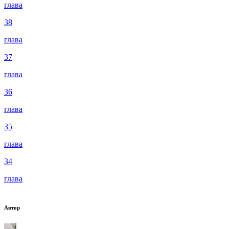
глава
38
глава
37
глава
36
глава
35
глава
34
глава
Автор