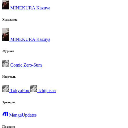
MINEKURA Kazuya
Художник
MINEKURA Kazuya
Журнал
Comic Zero-Sum
Издатель
TokyoPop
Ichijinsha
Трекеры
MangaUpdates
Похожее