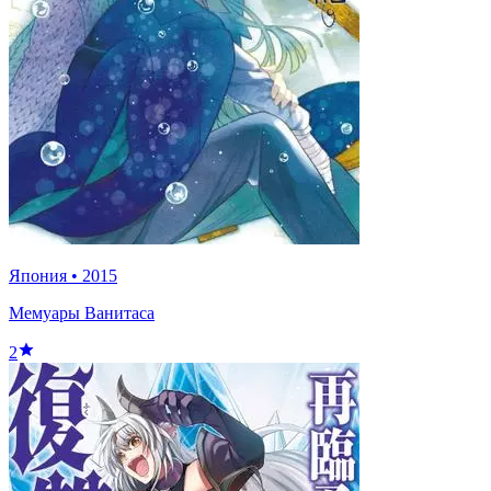
Япония
•
2015
Мемуары Ванитаса
2