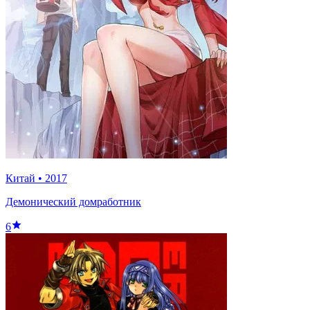
Китай
•
2017
Демонический домработник
6