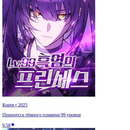
Корея
•
2025
Принцесса тёмного пламени 99 уровня
9.58