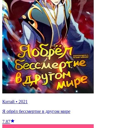
Китай
•
2021
Я обрёл бессмертие в другом мире
7.87