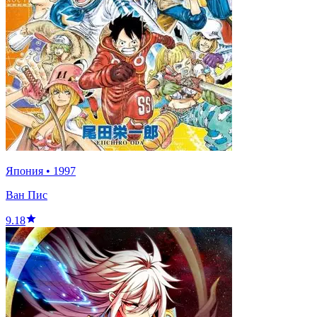
Япония
•
1997
Ван Пис
9.18