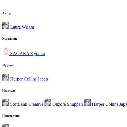
Автор
Laura Wright
Художник
SAGARA Kyouko
Журнал
Harper Collins Japan
Издатель
SoftBank Creative
Ohzora Shuppan
Harper Collins Jap
Переводчик