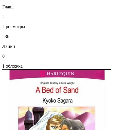
Главы
2
Просмотры
536
Лайки
0
1 обложка