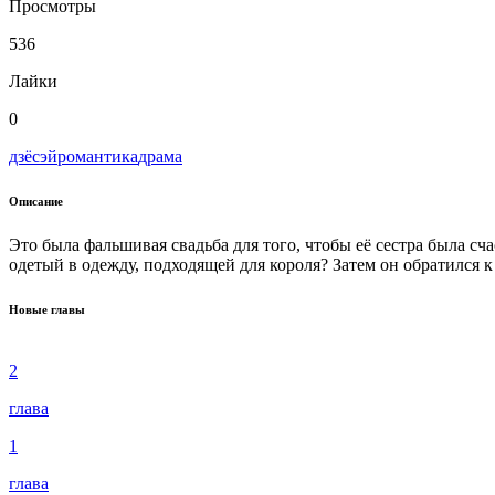
Просмотры
536
Лайки
0
дзёсэй
романтика
драма
Описание
Это была фальшивая свадьба для того, чтобы её сестра была счас
одетый в одежду, подходящей для короля? Затем он обратился к 
Новые главы
2
глава
1
глава