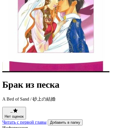
Брак из песка
A Bed of Sand / 砂上の結婚
--
Нет оценок
Читать с первой главы
Добавить в папку
Информация