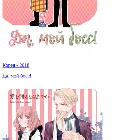
Корея
•
2018
Да, мой босс!