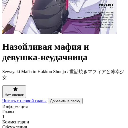
Назойливая мафия и
девушка-неудачница
Sewayaki Mafia to Hakkou Shoujo / 世話焼きマフィアと薄幸少
女
--
Нет оценок
Читать с первой главы
Добавить в папку
Информация
Главы
1
Комментарии
Обсуждения