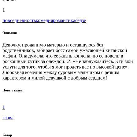
1
повседневность
комедия
романтика
сёдзё
Описание
Девочку, проданную матерью и оставшуюся без
родственников, забирает босс самой ужасающей китайской
мафии. Она думала, что ее жизнь кончена, но ее повели в
роскошный бутик за одеждой...?! «Не заблуждайтесь. Эти мои
услуги для того, чтобы я мог продать вас по высокой цене».
Любовная комедия между суровым мальчиком с резким
характером и милой девушкой с добрым сердцем!
Новые главы
1
глава
Автор