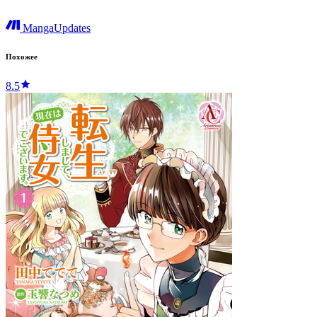
MangaUpdates
Похожее
8.5