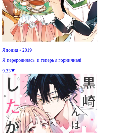
Япония
•
2019
Я переродилась, и теперь я горничная!
9.33