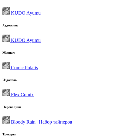
KUDO Ayumu
Художник
KUDO Ayumu
Журнал
Comic Polaris
Издатель
Flex Comix
Переводчик
Bloody Rain | Набор тайперов
Трекеры