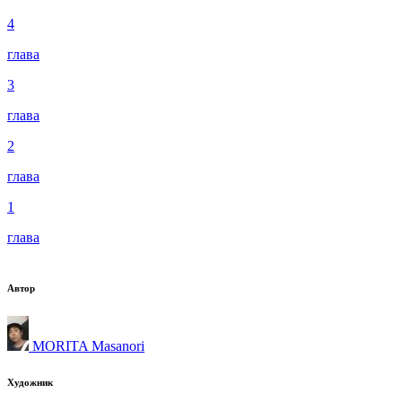
4
глава
3
глава
2
глава
1
глава
Автор
MORITA Masanori
Художник