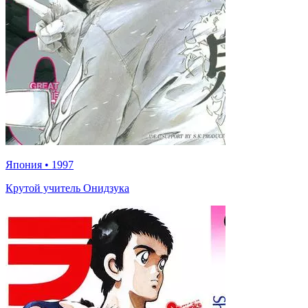
Япония
•
1997
Крутой учитель Онидзука