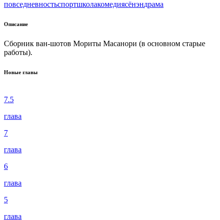
повседневность
спорт
школа
комедия
сёнэн
драма
Описание
Сборник ван-шотов Мориты Масанори (в основном старые
работы).
Новые главы
7.5
глава
7
глава
6
глава
5
глава