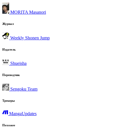
MORITA Masanori
Журнал
Weekly Shonen Jump
Издатель
Shueisha
Переводчик
Sengoku Team
Трекеры
MangaUpdates
Похожее