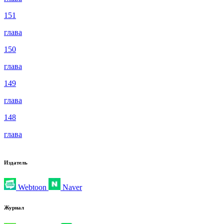
151
глава
150
глава
149
глава
148
глава
Издатель
Webtoon
Naver
Журнал