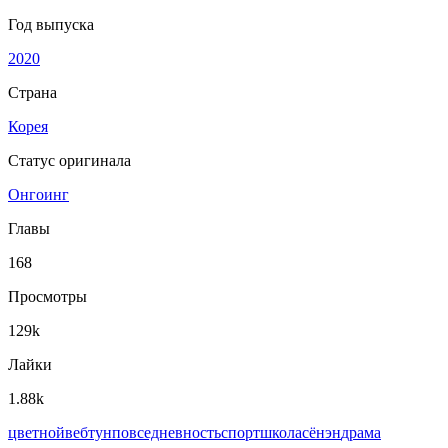
Год выпуска
2020
Страна
Корея
Статус оригинала
Онгоинг
Главы
168
Просмотры
129k
Лайки
1.88k
цветной
вeбтун
повседневность
спорт
школа
сёнэн
драма