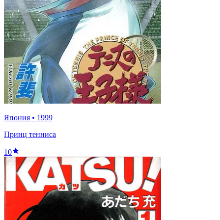
Япония
•
1999
Принц тенниса
10