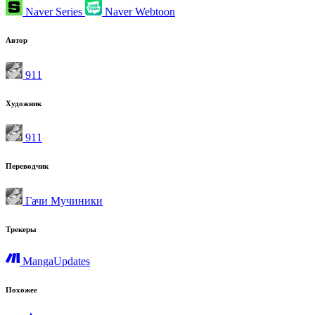
Naver Series
Naver Webtoon
Автор
911
Художник
911
Переводчик
Гачи Мучиники
Трекеры
MangaUpdates
Похожее