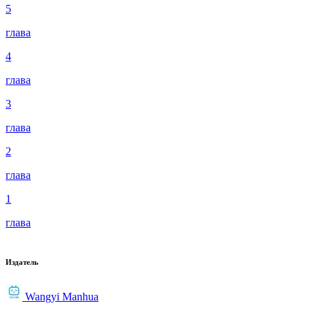
5
глава
4
глава
3
глава
2
глава
1
глава
Издатель
Wangyi Manhua