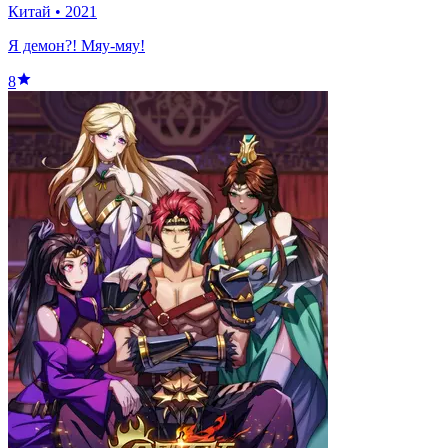
Китай
•
2021
Я демон?! Мяу-мяу!
8