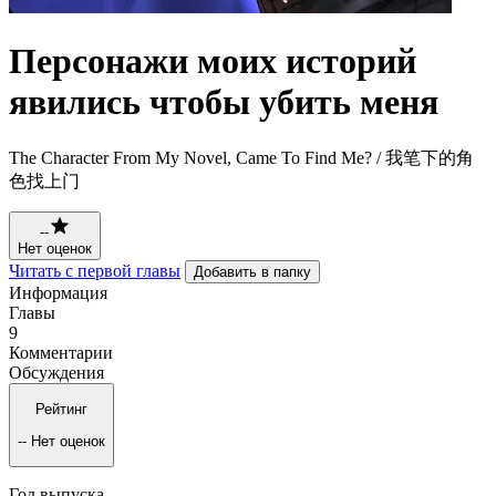
Персонажи моих историй
явились чтобы убить меня
The Character From My Novel, Came To Find Me? / 我笔下的角
色找上门
--
Нет оценок
Читать с первой главы
Добавить в папку
Информация
Главы
9
Комментарии
Обсуждения
Рейтинг
--
Нет оценок
Год выпуска