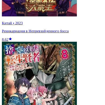
Китай
•
2023
Реинкарнация в Непревзойденного босса
8.62