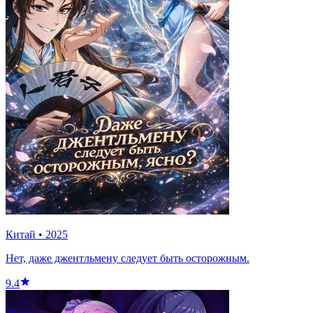
Китай
•
2025
Нет, даже джентльмену следует быть осторожным.
9.4