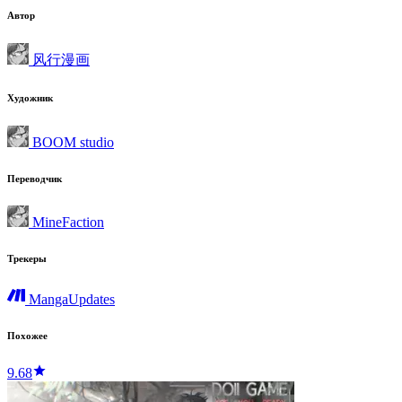
Автор
风行漫画
Художник
BOOM studio
Переводчик
MineFaction
Трекеры
MangaUpdates
Похожее
9.68