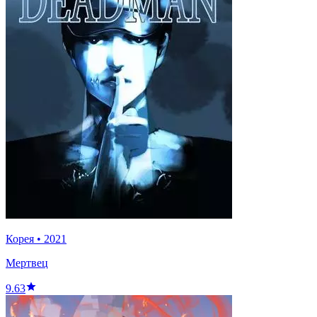
Корея
•
2021
Мертвец
9.63