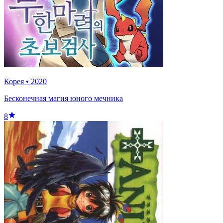
Корея
•
2020
Бесконечная магия юного мечника
8