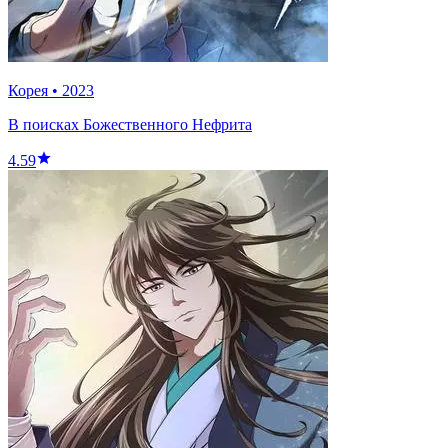
Корея
•
2023
В поисках Божественного Нефрита
4.59