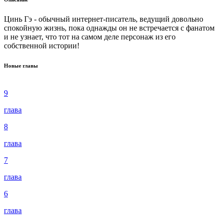
Цинь Гэ - обычный интернет-писатель, ведущий довольно
спокойную жизнь, пока однажды он не встречается с фанатом
и не узнает, что тот на самом деле персонаж из его
собственной истории!
Новые главы
9
глава
8
глава
7
глава
6
глава