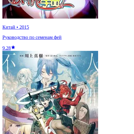
Китай
•
2015
Руководство по семенам фей
9.28