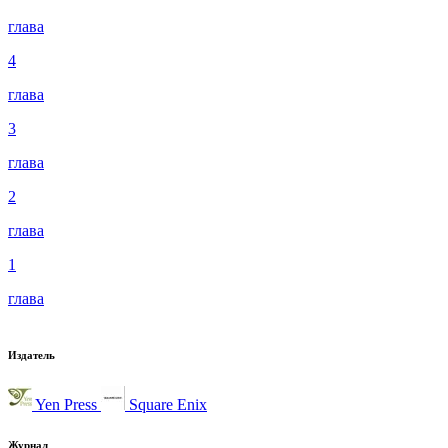
глава
4
глава
3
глава
2
глава
1
глава
Издатель
Yen Press
Square Enix
Журнал