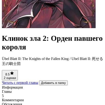
Клинок зла 2: Орден павшего
короля
Übel Blatt II: The Knights of the Fallen King / Ubel Blatt II: 死せる
王の騎士団
8.5
2 оценки
Читать с первой главы
Добавить в папку
Информация
Главы
5
Комментарии
Обсуждения