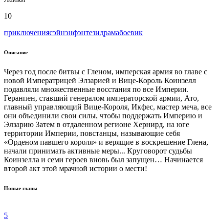
10
приключения
сэйнэн
фэнтези
драма
боевик
Описание
Через год после битвы с Гленом, имперская армия во главе с
новой Императрицей Элзарией и Вице-Король Коинзелл
подавляли множественные восстания по все Империи.
Геранпен, ставший генералом императорской армии, Ато,
главный управляющий Вице-Короля, Икфес, мастер меча, все
они объединили свои силы, чтобы поддержать Империю и
Элзарию Затем в отдаленном регионе Хернирд, на юге
территории Империи, повстанцы, называющие себя
«Орденом павшего короля» и верящие в воскрешение Глена,
начали принимать активные меры... Круговорот судьбы
Коинзелла и семи героев вновь был запущен… Начинается
второй акт этой мрачной истории о мести!
Новые главы
5