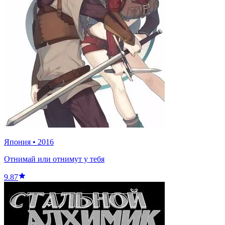
Япония
•
2016
Отнимай или отнимут у тебя
9.87