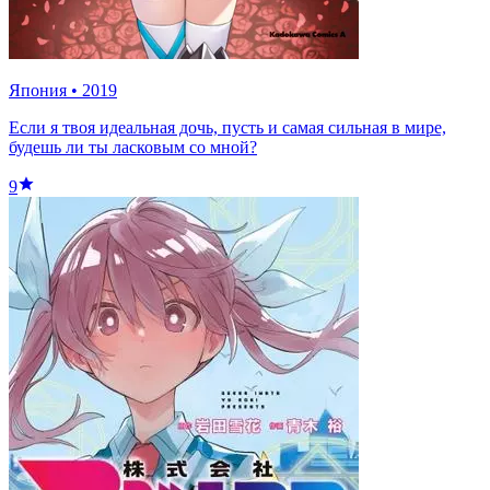
Япония
•
2019
Если я твоя идеальная дочь, пусть и самая сильная в мире,
будешь ли ты ласковым со мной?
9