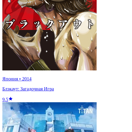
Япония
•
2014
Блэкаут: Загадочная Игра
9.5