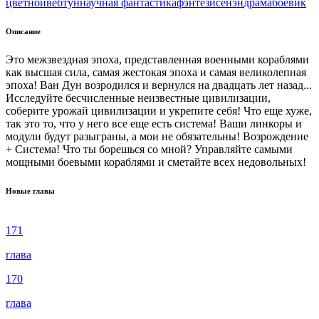
цветной
вeбтун
научная фантастика
фэнтези
сёнэн
драма
боевик
Описание
Это межзвездная эпоха, представленная военными кораблями
как высшая сила, самая жестокая эпоха и самая великолепная
эпоха! Ван Дун возродился и вернулся на двадцать лет назад...
Исследуйте бесчисленные неизвестные цивилизации,
соберите урожай цивилизации и укрепите себя! Что еще хуже,
так это то, что у него все еще есть система! Ваши линкоры и
модули будут разыграны, а мои не обязательны! Возрождение
+ Система! Что ты борешься со мной? Управляйте самыми
мощными боевыми кораблями и сметайте всех недовольных!
Новые главы
171
глава
170
глава