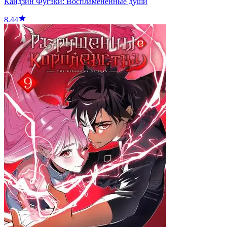
Кайдзин Фугэки: Воспламенённые души
8.44