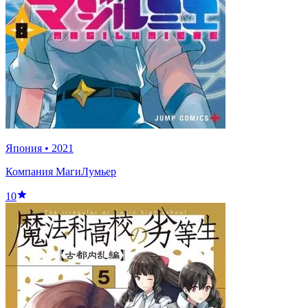
Япония
•
2021
Компания МагиЛумьер
10