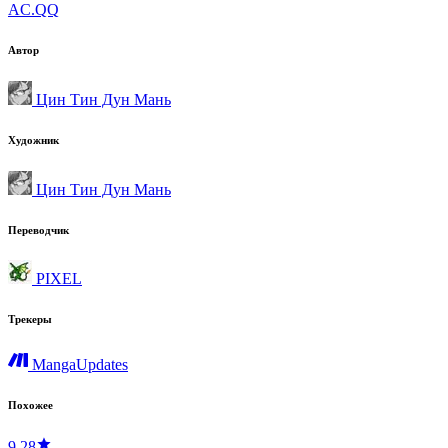
AC.QQ
Автор
Цин Тин Дун Мань
Художник
Цин Тин Дун Мань
Переводчик
PIXEL
Трекеры
MangaUpdates
Похожее
9.28