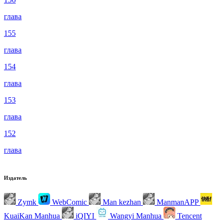
глава
155
глава
154
глава
153
глава
152
глава
Издатель
Zymk
WebComic
Man kezhan
ManmanAPP
KuaiKan Manhua
iQIYI
Wangyi Manhua
Tencent