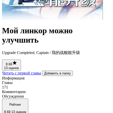
Мой линкор можно
улучшить
Upgrade Completed, Captain / 我的战舰能升级
8.69
13 оценок
Читать с первой главы
Добавить в папку
Информация
Главы
171
Комментарии
Обсуждения
Рейтинг
8.69
13 оценок