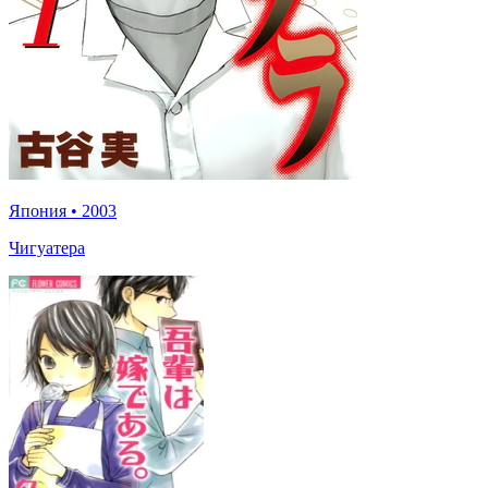
Япония
•
2003
Чигуатера