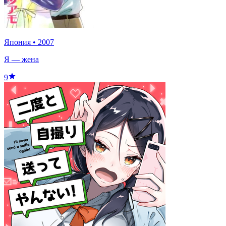
Япония
•
2007
Я — жена
9