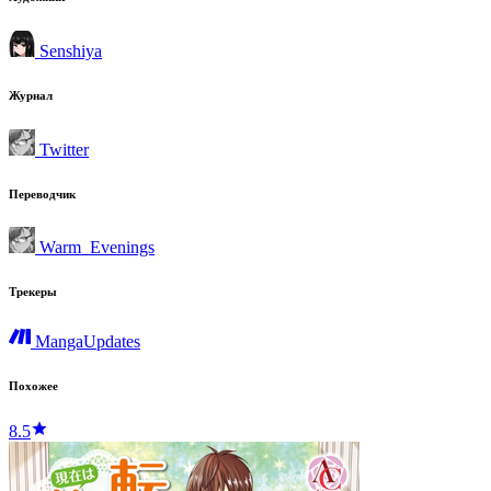
Senshiya
Журнал
Twitter
Переводчик
Warm_Evenings
Трекеры
MangaUpdates
Похожее
8.5