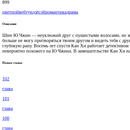
899
цветной
вeбтун
дзёсэй
романтика
драма
Описание
Шин Ю Чжин — неуклюжий друг с пушистыми волосами, не зна
больше не могу притворяться твоим другом и видеть тебя с др
глубокую рану. Восемь лет спустя Кан Хи работает детективом
невероятно похожего на Ю Чжина. В замешательстве Кан Хи н
Новые главы
102
глава
101
глава
100
глава