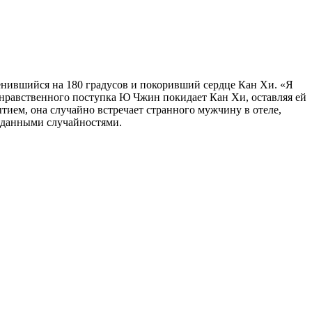
ившийся на 180 градусов и покоривший сердце Кан Хи. «Я
езнравственного поступка Ю Чжин покидает Кан Хи, оставляя ей
ытием, она случайно встречает странного мужчину в отеле,
иданными случайностями.