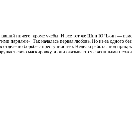
вший ничего, кроме учебы. И все тот же Шин Ю Чжин — измен
угими парнями». Так началась первая любовь. Но из-за одного б
 в отделе по борьбе с преступностью. Неделю работая под прикр
арушает свою маскировку, и они оказываются связанными неож