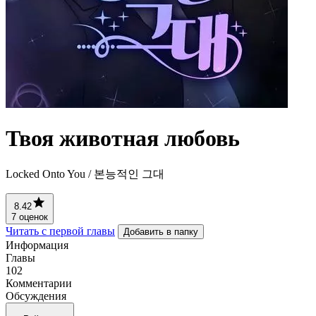
Твоя животная любовь
Locked Onto You / 본능적인 그대
8.42
7 оценок
Читать с первой главы
Добавить в папку
Информация
Главы
102
Комментарии
Обсуждения