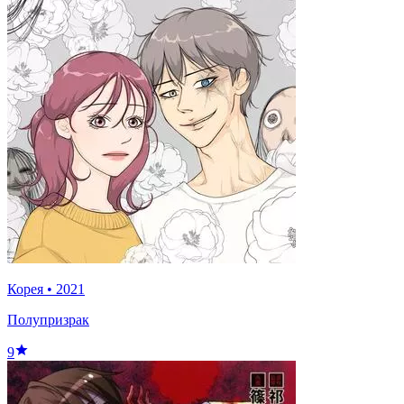
Корея
•
2021
Полупризрак
9