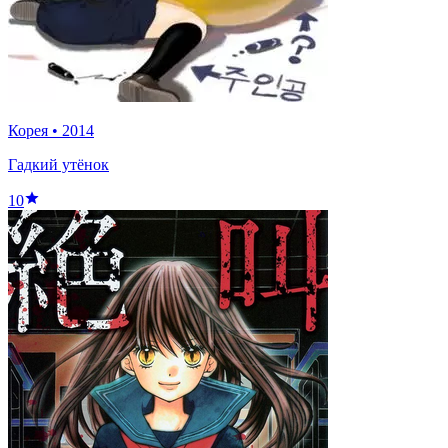
Корея
•
2014
Гадкий утёнок
10