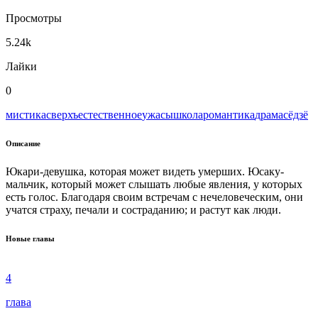
Просмотры
5.24k
Лайки
0
мистика
сверхъестественное
ужасы
школа
романтика
драма
сёдзё
Описание
Юкари-девушка, которая может видеть умерших. Юсаку-
мальчик, который может слышать любые явления, у которых
есть голос. Благодаря своим встречам с нечеловеческим, они
учатся страху, печали и состраданию; и растут как люди.
Новые главы
4
глава