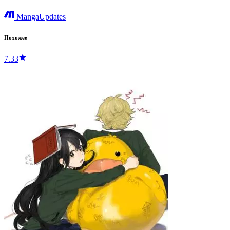
MangaUpdates
Похожее
7.33