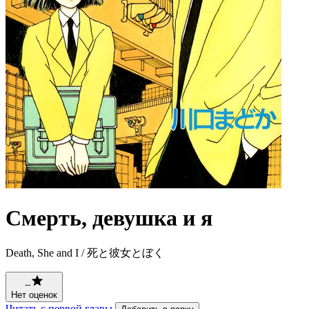
Смерть, девушка и я
Death, She and I / 死と彼女とぼく
--
Нет оценок
Читать с первой главы