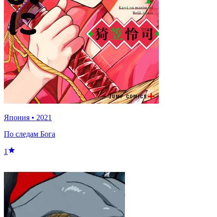
Япония
•
2021
По следам Бога
1