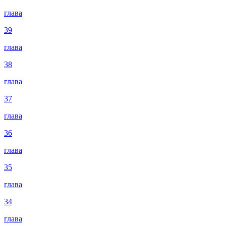
глава
39
глава
38
глава
37
глава
36
глава
35
глава
34
глава