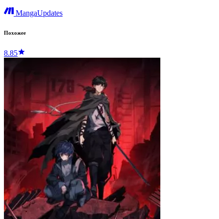
MangaUpdates
Похожее
8.85