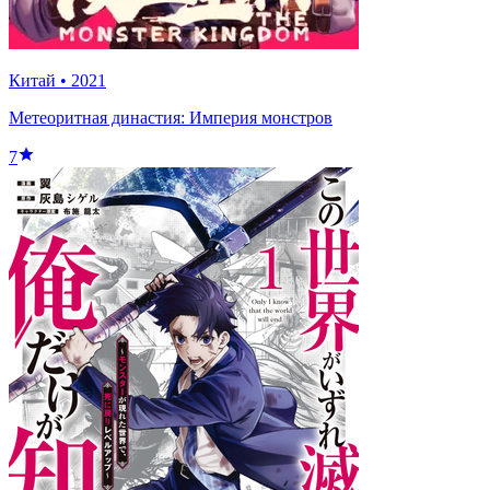
Китай
•
2021
Метеоритная династия: Империя монстров
7