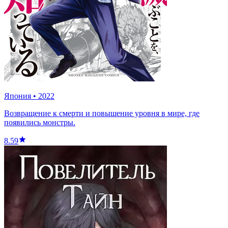
Япония
•
2022
Возвращение к смерти и повышение уровня в мире, где
появились монстры.
8.59