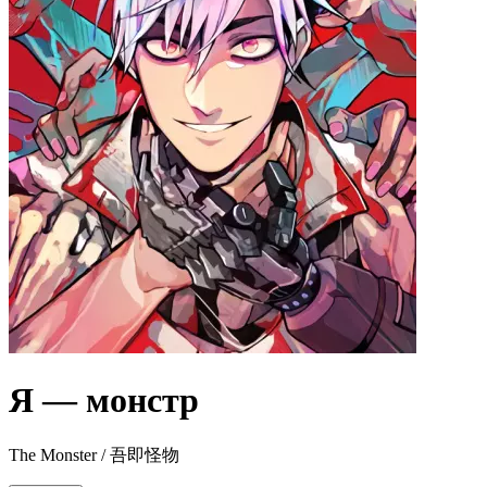
Я — монстр
The Monster / 吾即怪物