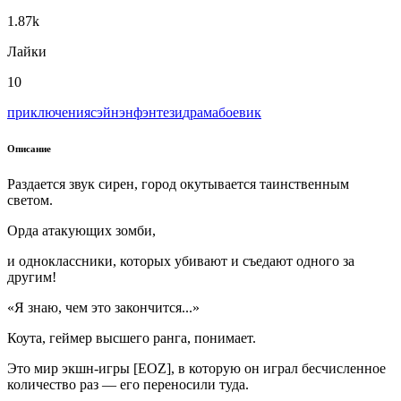
1.87k
Лайки
10
приключения
сэйнэн
фэнтези
драма
боевик
Описание
Раздается звук сирен, город окутывается таинственным
светом.
Орда атакующих зомби,
и одноклассники, которых убивают и съедают одного за
другим!
«Я знаю, чем это закончится...»
Коута, геймер высшего ранга, понимает.
Это мир экшн-игры [EOZ], в которую он играл бесчисленное
количество раз — его переносили туда.