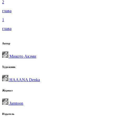
2
глава
1
глава
Автор
Микото Акэми
Художник
HAAANA Denka
Журнал
Jamtoon
Издатель