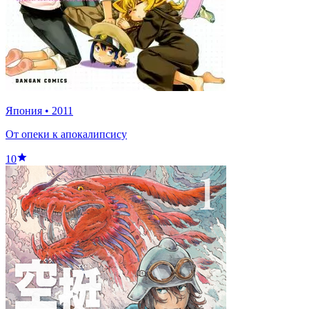
Япония
•
2011
От опеки к апокалипсису
10