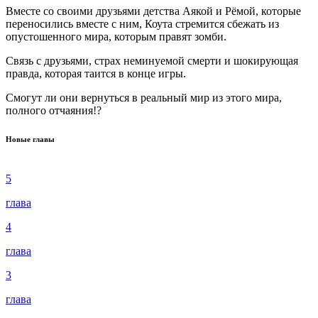
Вместе со своими друзьями детства Аякой и Рёмой, которые
переносились вместе с ним, Коута стремится сбежать из
опустошенного мира, которым правят зомби.
Связь с друзьями, страх неминуемой смерти и шокирующая
правда, которая таится в конце игры.
Смогут ли они вернуться в реальный мир из этого мира,
полного отчаяния!?
Новые главы
5
глава
4
глава
3
глава