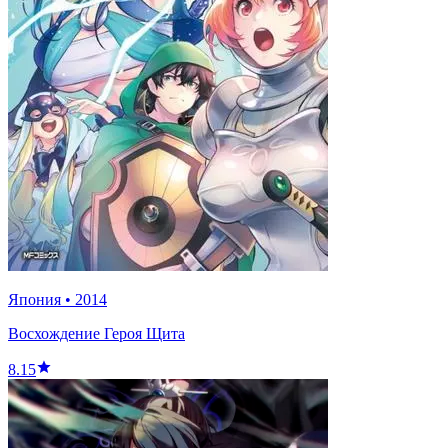
Япония
•
2014
Восхождение Героя Щита
8.15