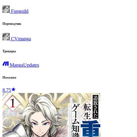
Funguild
Переводчик
CVmanga
Трекеры
MangaUpdates
Похожее
8.75