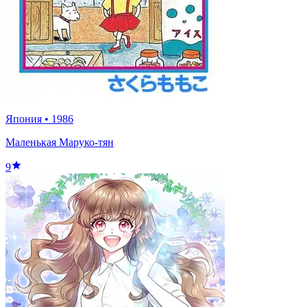
Япония
•
1986
Маленькая Маруко-тян
9