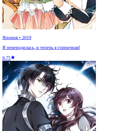
Япония
•
2019
Я переродилась, и теперь я горничная!
9.75