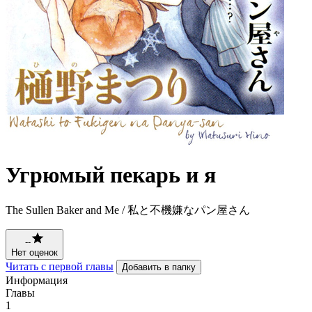
Угрюмый пекарь и я
The Sullen Baker and Me / 私と不機嫌なパン屋さん
--
Нет оценок
Читать с первой главы
Добавить в папку
Информация
Главы
1