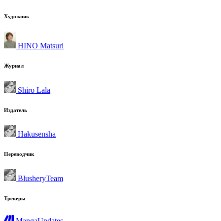
Художник
HINO Matsuri
Журнал
Shiro Lala
Издатель
Hakusensha
Переводчик
BlusheryTeam
Трекеры
MangaUpdates